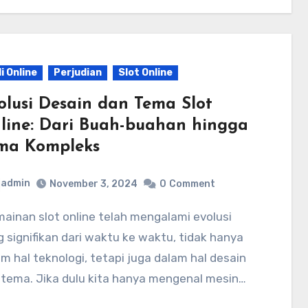
i Online
Perjudian
Slot Online
olusi Desain dan Tema Slot
line: Dari Buah-buahan hingga
ma Kompleks
admin
November 3, 2024
0
Comment
 signifikan dari waktu ke waktu, tidak hanya
m hal teknologi, tetapi juga dalam hal desain
 tema. Jika dulu kita hanya mengenal mesin…