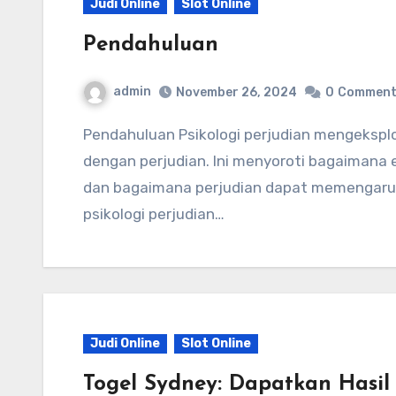
Judi Online
Slot Online
Pendahuluan
admin
November 26, 2024
0
Commen
Pendahuluan Psikologi perjudian mengeksplorasi aspek mental dan emosional yang terkait
dengan perjudian. Ini menyoroti bagaimana 
dan bagaimana perjudian dapat memengaruh
psikologi perjudian…
Judi Online
Slot Online
Togel Sydney: Dapatkan Hasil