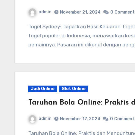
admin
November 21, 2024
0
Comment
Togel Sydney: Dapatkan Hasil Keluaran Togel Tercepat Togel Sydney, salah satu pasaran
togel populer di Indonesia, menawarkan k
pemainnya. Pasaran ini dikenal dengan peng
Judi Online
Slot Online
Taruhan Bola Online: Prakti
admin
November 17, 2024
0
Comment
Taruhan Bola Online: Praktis dan Menguntungkan Taruhan bola online telah menjadi