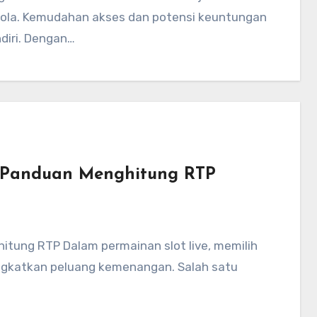
 bola. Kemudahan akses dan potensi keuntungan
diri. Dengan…
t: Panduan Menghitung RTP
ngkatkan peluang kemenangan. Salah satu