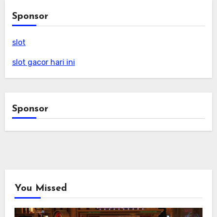
Sponsor
slot
slot gacor hari ini
Sponsor
You Missed