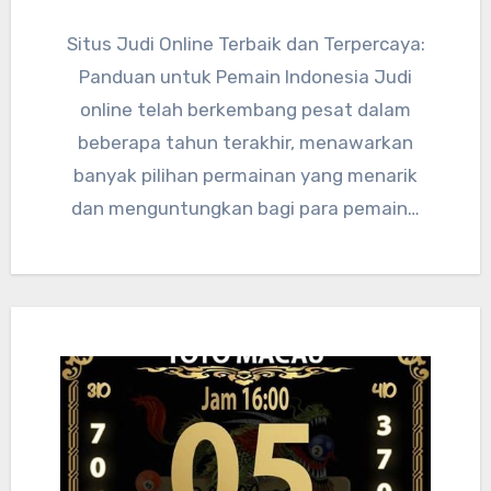
Situs Judi Online Terbaik dan Terpercaya:
Panduan untuk Pemain Indonesia Judi
online telah berkembang pesat dalam
beberapa tahun terakhir, menawarkan
banyak pilihan permainan yang menarik
dan menguntungkan bagi para pemain…