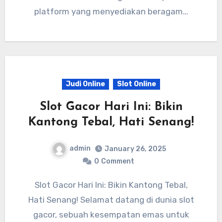
platform yang menyediakan beragam…
Judi Online
Slot Online
Slot Gacor Hari Ini: Bikin
Kantong Tebal, Hati Senang!
admin
January 26, 2025
0
Comment
Slot Gacor Hari Ini: Bikin Kantong Tebal,
Hati Senang! Selamat datang di dunia slot
gacor, sebuah kesempatan emas untuk