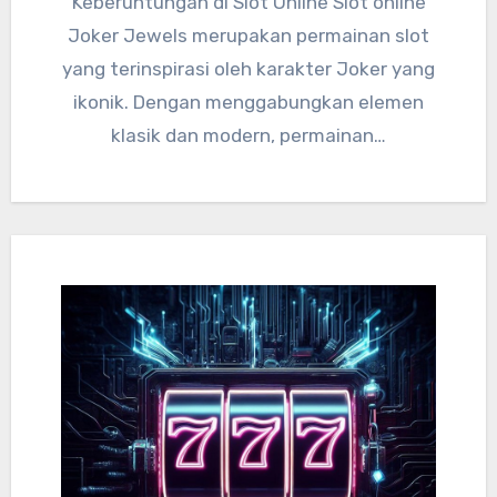
Keberuntungan di Slot Online Slot online
Joker Jewels merupakan permainan slot
yang terinspirasi oleh karakter Joker yang
ikonik. Dengan menggabungkan elemen
klasik dan modern, permainan…