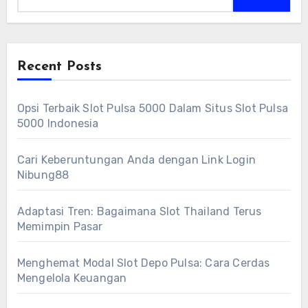
Recent Posts
Opsi Terbaik Slot Pulsa 5000 Dalam Situs Slot Pulsa
5000 Indonesia
Cari Keberuntungan Anda dengan Link Login
Nibung88
Adaptasi Tren: Bagaimana Slot Thailand Terus
Memimpin Pasar
Menghemat Modal Slot Depo Pulsa: Cara Cerdas
Mengelola Keuangan