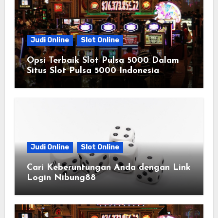
Judi Online
Slot Online
Opsi Terbaik Slot Pulsa 5000 Dalam
Situs Slot Pulsa 5000 Indonesia
Judi Online
Slot Online
Cari Keberuntungan Anda dengan Link
Login Nibung88