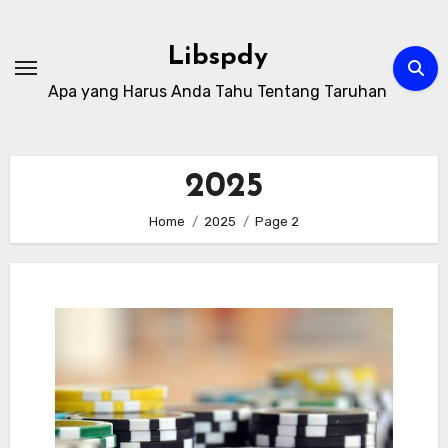
Skip
to
Libspdy
content
Apa yang Harus Anda Tahu Tentang Taruhan
2025
Home
2025
Page 2