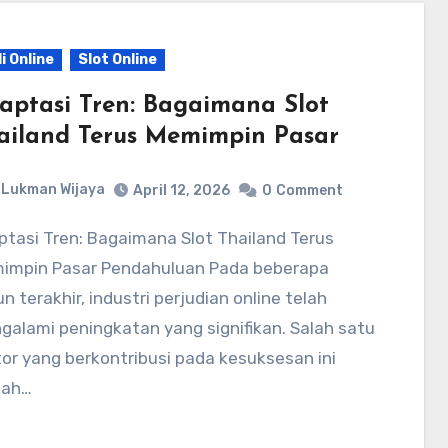
i Online
Slot Online
aptasi Tren: Bagaimana Slot
ailand Terus Memimpin Pasar
Lukman Wijaya
April 12, 2026
0
Comment
impin Pasar Pendahuluan Pada beberapa
n terakhir, industri perjudian online telah
alami peningkatan yang signifikan. Salah satu
or yang berkontribusi pada kesuksesan ini
lah…