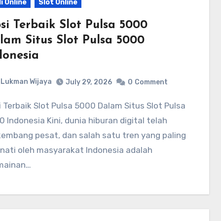
i Online
Slot Online
si Terbaik Slot Pulsa 5000
lam Situs Slot Pulsa 5000
donesia
Lukman Wijaya
July 29, 2026
0
Comment
 Indonesia Kini, dunia hiburan digital telah
embang pesat, dan salah satu tren yang paling
nati oleh masyarakat Indonesia adalah
mainan…