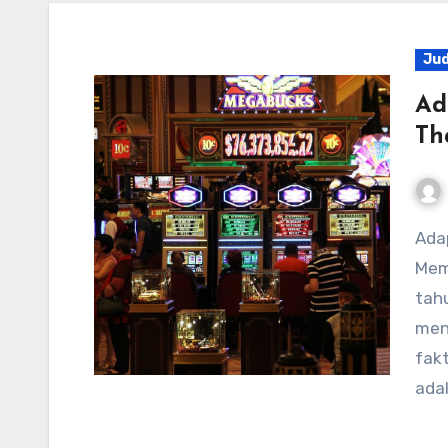
Jud
Ad
Th
Adaptasi Tren: Bagaimana Slot Thailand Terus
Mem
tahu
meng
fakt
ada