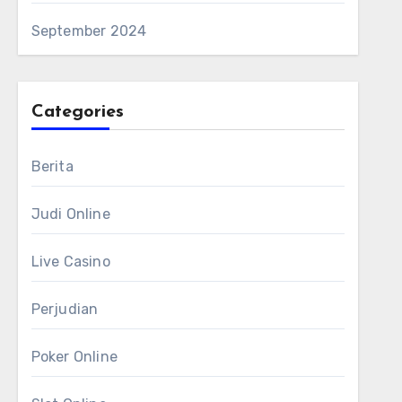
September 2024
Categories
Berita
Judi Online
Live Casino
Perjudian
Poker Online