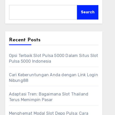
Search
Recent Posts
Opsi Terbaik Slot Pulsa 5000 Dalam Situs Slot
Pulsa 5000 Indonesia
Cari Keberuntungan Anda dengan Link Login
Nibung88
Adaptasi Tren: Bagaimana Slot Thailand
Terus Memimpin Pasar
Menghemat Modal Slot Depo Pulsa: Cara