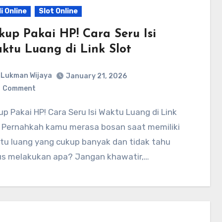
i Online
Slot Online
kup Pakai HP! Cara Seru Isi
ktu Luang di Link Slot
Lukman Wijaya
January 21, 2026
0
Comment
t Pernahkah kamu merasa bosan saat memiliki
tu luang yang cukup banyak dan tidak tahu
us melakukan apa? Jangan khawatir,…