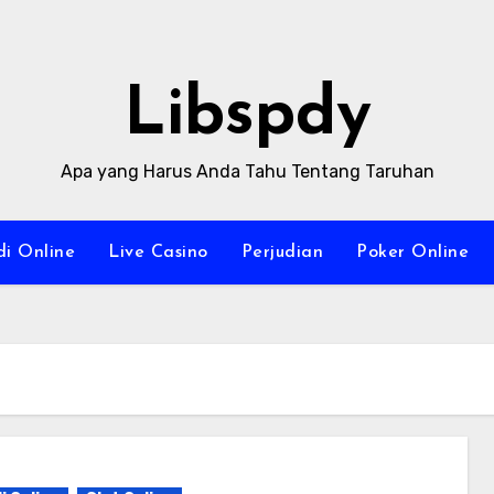
Libspdy
Apa yang Harus Anda Tahu Tentang Taruhan
di Online
Live Casino
Perjudian
Poker Online