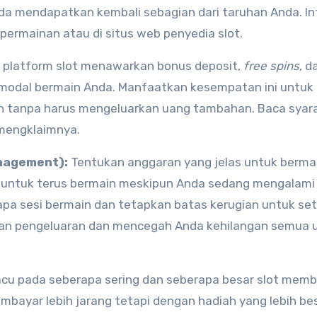
a mendapatkan kembali sebagian dari taruhan Anda. In
permainan atau di situs web penyedia slot.
platform slot menawarkan bonus deposit,
free spins
, d
 modal bermain Anda. Manfaatkan kesempatan ini untuk
n tanpa harus mengeluarkan uang tambahan. Baca syar
mengklaimnya.
anagement):
Tentukan anggaran yang jelas untuk berma
a untuk terus bermain meskipun Anda sedang mengalami
pa sesi bermain dan tetapkan batas kerugian untuk set
kan pengeluaran dan mencegah Anda kehilangan semua 
acu pada seberapa sering dan seberapa besar slot memb
embayar lebih jarang tetapi dengan hadiah yang lebih bes