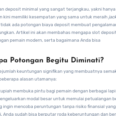
n deposit minimal yang sangat terjangkau, yakni hanya
n kini memiliki kesempatan yang sama untuk meraih
jac
a tidak ada potongan biaya deposit membuat pengalama
kan. Artikel ini akan membahas mengapa slot deposi
langan pemain modern, serta bagaimana Anda bisa
pa Potongan Begitu Diminati?
ejumlah keuntungan signifikan yang membuatnya sema
t beberapa alasan utamanya:
Rupiah membuka pintu bagi pemain dengan berbagai lap
 mengeluarkan modal besar untuk memulai petualangan 
 ingin mencoba peruntungan tanpa risiko finansial yang
i, Anda sudah bisa berputar roda keberuntungan dan be