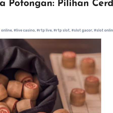
a Potongan: Pilihan Cer
 online
,
#live casino
,
#rtp live
,
#rtp slot
,
#slot gacor
,
#slot onli