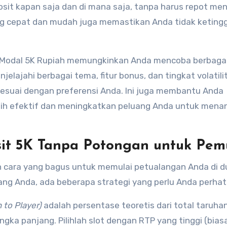
t kapan saja dan di mana saja, tanpa harus repot men
ang cepat dan mudah juga memastikan Anda tidak keting
Modal 5K Rupiah memungkinkan Anda mencoba berbagai
elajahi berbagai tema, fitur bonus, dan tingkat volatili
suai dengan preferensi Anda. Ini juga membantu Anda
ih efektif dan meningkatkan peluang Anda untuk menan
sit 5K Tanpa Potongan untuk Pem
h cara yang bagus untuk memulai petualangan Anda di d
ng Anda, ada beberapa strategi yang perlu Anda perhat
 to Player)
adalah persentase teoretis dari total taruha
ka panjang. Pilihlah slot dengan RTP yang tinggi (bias