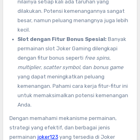
nilainya setiap kali ada taruhan yang
dilakukan. Potensi kemenangannya sangat
besar, namun peluang menangnya juga lebih
kecil.
Slot dengan Fitur Bonus Spesial:
Banyak
permainan slot Joker Gaming dilengkapi
dengan fitur bonus seperti
free spins
,
multiplier
,
scatter symbol
, dan
bonus game
yang dapat meningkatkan peluang
kemenangan. Pahami cara kerja fitur-fitur ini
untuk memaksimalkan potensi kemenangan
Anda.
Dengan memahami mekanisme permainan,
strategi yang efektif, dan berbagai jenis
permainan
joker123
yang tersedia di Joker