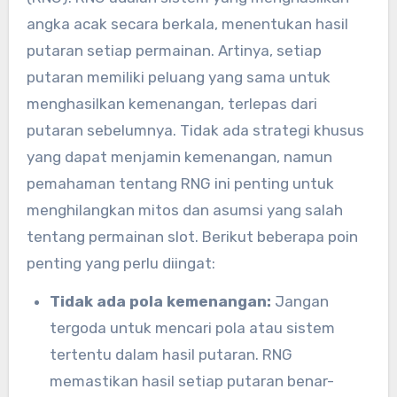
angka acak secara berkala, menentukan hasil
putaran setiap permainan. Artinya, setiap
putaran memiliki peluang yang sama untuk
menghasilkan kemenangan, terlepas dari
putaran sebelumnya. Tidak ada strategi khusus
yang dapat menjamin kemenangan, namun
pemahaman tentang RNG ini penting untuk
menghilangkan mitos dan asumsi yang salah
tentang permainan slot. Berikut beberapa poin
penting yang perlu diingat:
Tidak ada pola kemenangan:
Jangan
tergoda untuk mencari pola atau sistem
tertentu dalam hasil putaran. RNG
memastikan hasil setiap putaran benar-