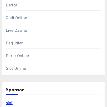
Berita
Judi Online
Live Casino
Perjudian
Poker Online
Slot Online
Sponsor
slot