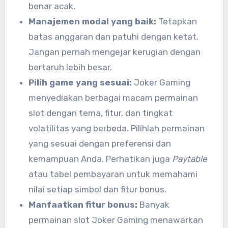
benar acak.
Manajemen modal yang baik:
Tetapkan
batas anggaran dan patuhi dengan ketat.
Jangan pernah mengejar kerugian dengan
bertaruh lebih besar.
Pilih game yang sesuai:
Joker Gaming
menyediakan berbagai macam permainan
slot dengan tema, fitur, dan tingkat
volatilitas yang berbeda. Pilihlah permainan
yang sesuai dengan preferensi dan
kemampuan Anda. Perhatikan juga
Paytable
atau tabel pembayaran untuk memahami
nilai setiap simbol dan fitur bonus.
Manfaatkan fitur bonus:
Banyak
permainan slot Joker Gaming menawarkan