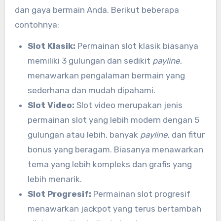
dan gaya bermain Anda. Berikut beberapa
contohnya:
Slot Klasik:
Permainan slot klasik biasanya
memiliki 3 gulungan dan sedikit
payline
,
menawarkan pengalaman bermain yang
sederhana dan mudah dipahami.
Slot Video:
Slot video merupakan jenis
permainan slot yang lebih modern dengan 5
gulungan atau lebih, banyak
payline
, dan fitur
bonus yang beragam. Biasanya menawarkan
tema yang lebih kompleks dan grafis yang
lebih menarik.
Slot Progresif:
Permainan slot progresif
menawarkan jackpot yang terus bertambah