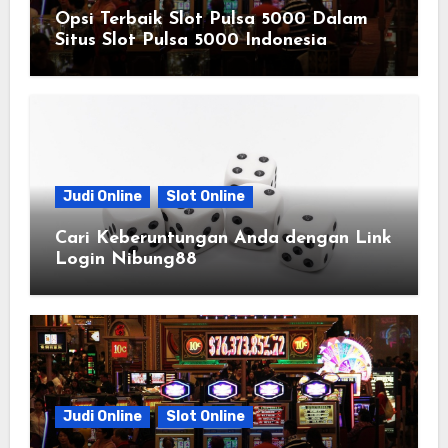
Opsi Terbaik Slot Pulsa 5000 Dalam
Situs Slot Pulsa 5000 Indonesia
Judi Online
Slot Online
Cari Keberuntungan Anda dengan Link
Login Nibung88
Judi Online
Slot Online