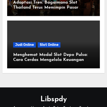
Adaptasi Tren: Bagaimana Slot
Thailand Terus Memimpin Pasar
Judi Online
Slot Online
Menghemat Modal Slot Depo Pulsa:
Cara Cerdas Mengelola Keuangan
Libspdy